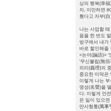
상의 행복(幸福)
자, 이만하면 
뤘다고 자부(自
나는 사업할 때
음을 한 번도 
방구에서 내가 
바로 할인해줄 
<논어(論語)> 
‘무신불립(無信
의리(義理)의 
중요한 미덕은 
이렇게 나는 부
명성(名聲)을 
다. 이렇게 안
은 일이 있으면
만사형통(萬事亨