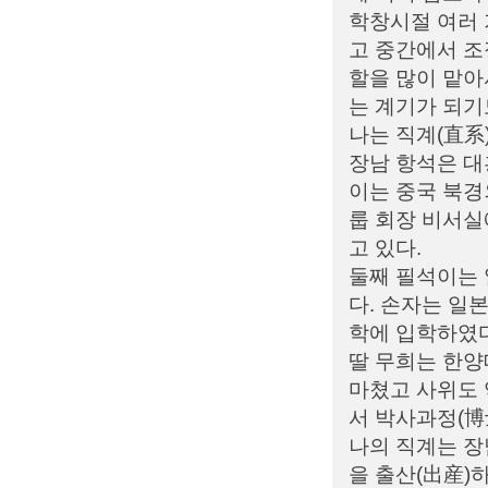
학창시절 여러 
고 중간에서 조
할을 많이 맡
는 계기가 되기
나는 직계(直系)
장남 항석은 대
이는 중국 북경
룹 회장 비서
고 있다.
둘째 필석이는 
다. 손자는 일
학에 입학하였다
딸 무희는 한
마쳤고 사위도
서 박사과정(博
나의 직계는 장남
을 출산(出産)