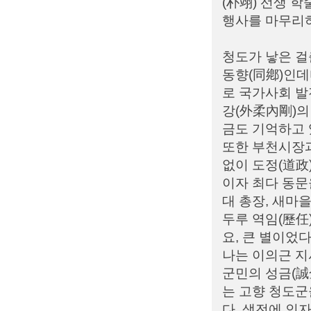
(朴翊) 선생 
행사를 마무리하
청도가 낳은 걸
동향(同鄕)인데
로 국가사회 발
강(外柔內剛)의
금도 기억하고 
또한 부천시장과
없이 도정(道政
이자 최다 동문
대 총장, 새마
두루 역임(歷任
요, 큰 별이었다
나는 이의근 
군민의 성금(誠
는 고향 청도군
다. 생전에 인