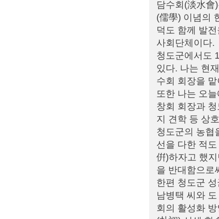
담수회(淡水會)
(儒學) 이념의
덕도 함께 발전
사회단체이다.
청도군에서도 1
있다. 나는 현
수회 회장을 맡
또한 나는 오늘
창회 회장과 청
지 견학 등 상
청도군의 농협
선을 다한 적도
倂)하자고 했지
을 반대함으로써
한편 청도군 성
남병택 씨와 도
회의 활성화 방