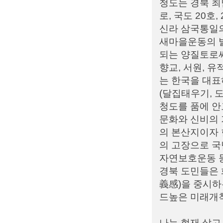
청도는 경북 최
로, 국도 20호
신라 삼국통일
새마을운동의 발
되는 양질토로써
향교, 서원, 
는 한국을 대표
(달집태우기, 
청도를 품에 안
문화와 신비의 
의 본산지이자 
의 고장으로 국
자연보호운동 
경북 도민들은 
義感)을 중시하
드높은 미래개
나는 현재 살고