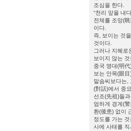
조심을 한다.
“천리 앞을 내
전체를 조망(眺
이다.
즉, 보이는 것
것이다.
그러나 지혜로운
보이지 않는 것을
중국 명대(明代
보는 안목(眼目
말솜씨보다는, 
(對話)에서 중
선조(先祖)들과
엄하게 경계(警
환(後患) 없이
정도를 가는 것
사에 사태를 직