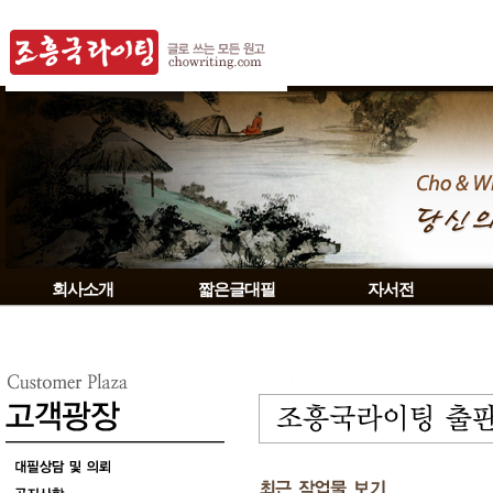
회사소개
짧은글대필
자서전