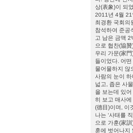
상(表象)이 되
2011년 4월
최경환 국회의원
참석하여 준공식
고 남은 금액 
으로 협찬(協贊
우리 가문(家門
들이었다. 어떤
물어물하지 않
사람의 눈이 하
넓고, 좁은 사
을 보는데 있어 
히 보고 매사에
(德目)이며, 
나는 ‘사태를 직
으로 가훈(家訓
훈에 벗어나지 