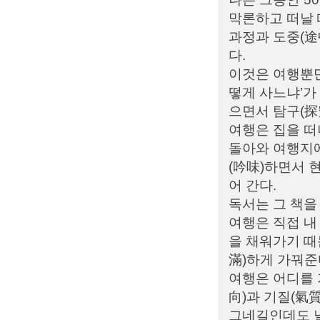
막론하고 떠날 
과정과 도중(途
다.
이것은 여행뿐만
떻게 사느냐’가
으면서 탐구(探
여행은 집을 떠
돌아와 여행지에
(吟味)하면서 
어 간다.
독서는 그 책을
여행은 직접 내
을 채워가기 때
滿)하게 가꿔준
여행은 어디를 
向)과 기질(氣
그네길인데도 날