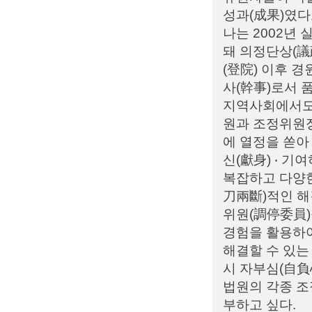
성과(成果)였다
나는 2002년
돼 의정단상(議
(登院) 이후 
사(幹事)로서 
지역사회에서도
원과 조정위원장
에 열정을 쏟아
신(獻身) ‧ 기
복잡하고 다양한
刀兩斷)적인 해
위원(調停委員)
경험을 활용하여
해결할 수 있는
시 자부심(自負
법원의 각종 조
부하고 싶다.