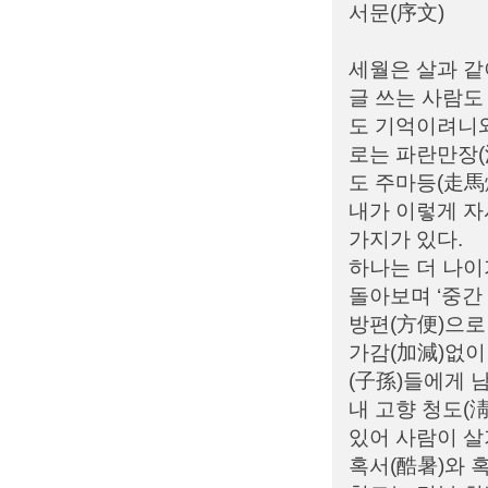
서문(序文)
세월은 살과 같
글 쓰는 사람도
도 기억이려니와
로는 파란만장(
도 주마등(走馬
내가 이렇게 자
가지가 있다.
하나는 더 나이
돌아보며 ‘중간
방편(方便)으로
가감(加減)없이
(子孫)들에게 
내 고향 청도(
있어 사람이 살
혹서(酷暑)와 