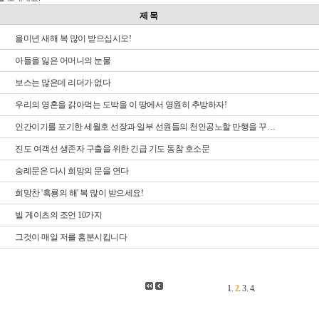
제 목
을미년 새해 복 많이 받으십시오!
아들을 잃은 어머니의 눈물
보스는 많은데 리더가 없다
우리의 영혼을 갉아먹는 도박을 이 땅에서 영원히 추방하자!
인간이기를 포기한 세월호 선장과 일부 선원들의 천인공노할 만행을 꾸짖으며
진도 여객선 생존자 구출을 위한 긴급 기도 동참 호소문
숭례문은 다시 희망의 문을 연다
희망찬 '흑룡의 해' 복 많이 받으세요!
빌 게이츠의 조언 10가지
그것이 매일 저를 흥분시킵니다
1
.
2
.
3
.
4
.