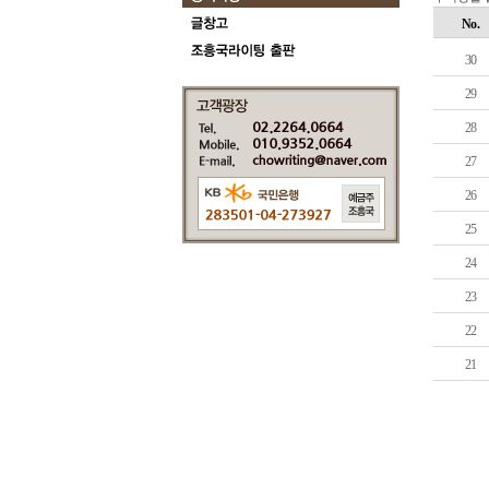
No.
30
29
28
27
26
25
24
23
22
21