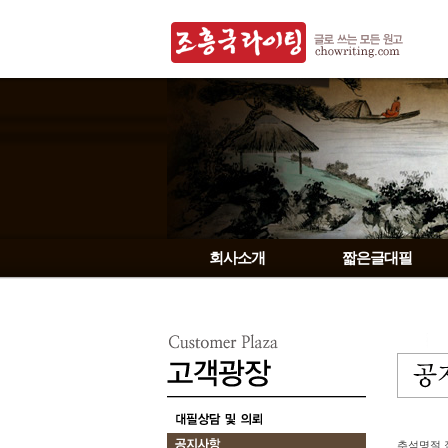
회사소개
짧은글대필
추석명절 