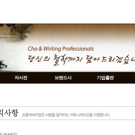
자서전
브랜드사
기업출판
잘 보내세요!